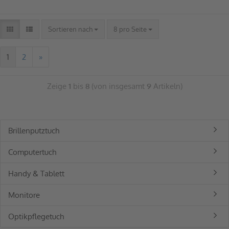
Sortieren nach
8 pro Seite
1
2
»
Zeige
1
bis
8
(von insgesamt
9
Artikeln)
Brillenputztuch
Computertuch
Handy & Tablett
Monitore
Optikpflegetuch