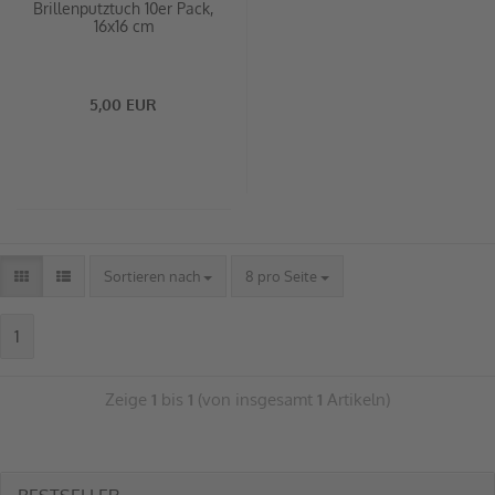
Brillenputztuch 10er Pack,
16x16 cm
5,00 EUR
Sortieren nach
8 pro Seite
1
Zeige
1
bis
1
(von insgesamt
1
Artikeln)