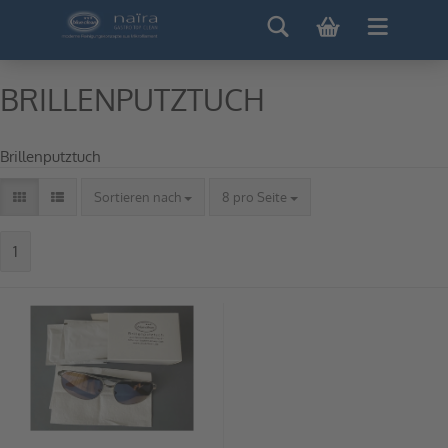
BRILLENPUTZTUCH
Brillenputztuch
Sortieren nach
8 pro Seite
1