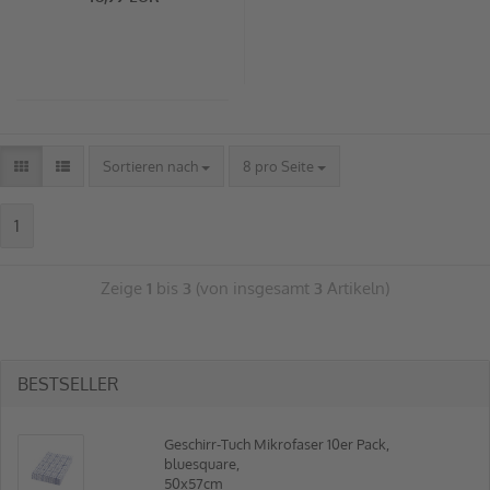
Sortieren nach
8 pro Seite
1
Zeige
1
bis
3
(von insgesamt
3
Artikeln)
BESTSELLER
Geschirr-Tuch Mikrofaser 10er Pack,
bluesquare,
50x57cm