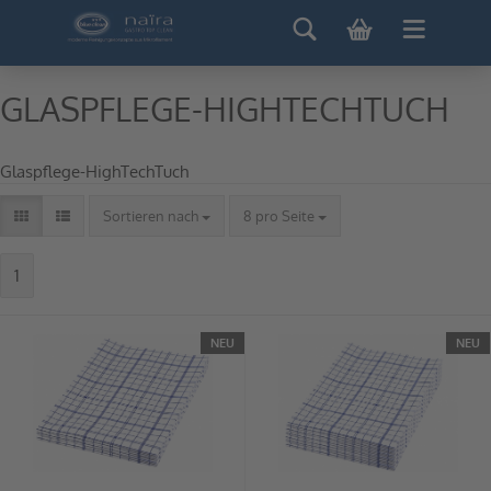
GLASPFLEGE-HIGHTECHTUCH
Glaspflege-HighTechTuch
Sortieren nach
8 pro Seite
1
NEU
NEU