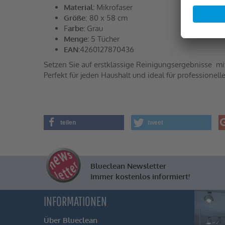
Material:
Mikrofaser
Größe
: 80 x 58 cm
F
arbe:
Grau
Menge:
5 Tücher
EAN:
4260127870436
Setzen Sie auf erstklassige Reinigungsergebnisse  m
Perfekt für jeden Haushalt und ideal für profession
teilen
tweet
Blueclean Newsletter
Immer kostenlos informiert!
INFORMATIONEN
Über Blueclean