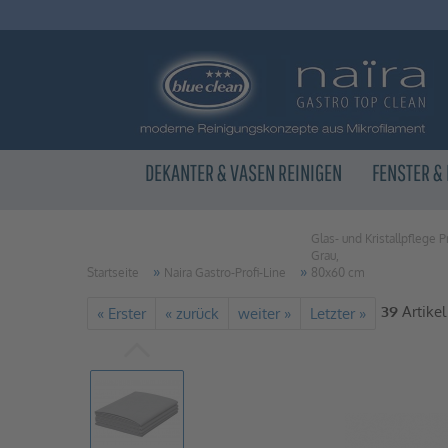
DEKANTER & VASEN REINIGEN
FENSTER &
Glas- und Kristallpflege P
Grau,
»
»
Startseite
Naira Gastro-Profi-Line
80x60 cm
39
Artikel
« Erster
« zurück
weiter »
Letzter »