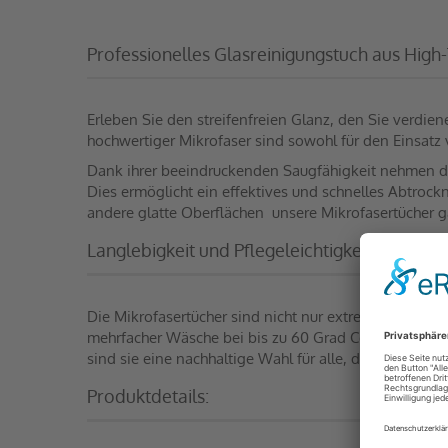
Professionelles Glasreinigungstuch aus High
Erleben Sie den streifenfreien Glanz, den Sie verdie
hochwertiger Mikrofaser sind sowohl für den Einsatz v
Dank ihrer beeindruckenden Saugfähigkeit nehmen die
Dies ermöglicht ein effektives und schnelles Abtrockn
andere glatte Oberflächen  unsere Mikrofasertücher 
Langlebigkeit und Pflegeleichtigkeit
Die Mikrofasertücher sind nicht nur extrem saugfähi
mehrfacher Wäsche bei bis zu 60 Grad Celsius behalt
sind sie eine nachhaltige Wahl für alle, die Wert auf Q
Produktdetails: