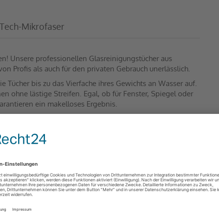
-Tech-Mikrofaser
nen! Unsere professionellen Glasreinigungstücher aus
on Profis als auch für den privaten Gebrauch unerlässlich.
 Tücher bis zu das Vierfache ihres Gewichts an Wasser auf.
en ohne lästige Streifen. Egal, ob für Fenster, Spiegel oder
garantieren ein makelloses Ergebnis.
g, sondern auch ausgesprochen langlebig. Selbst nach
en sie ihre hervorragenden Reinigungseigenschaften. Damit
ualität legen.