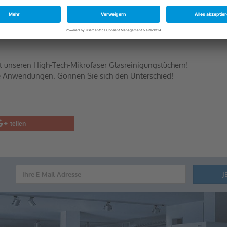
it unseren High-Tech-Mikrofaser Glasreinigungstüchern!
elle Anwendungen. Gönnen Sie sich den Unterschied!
teilen