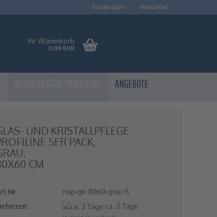
Kundenlogin
Merkzettel
Ihr Warenkorb
0,00 EUR
NAIRA GASTRO-PROFI-LINE
ANGEBOTE
GLAS- UND KRISTALLPFLEGE
PROFILINE 5ER PACK,
Konto erstellen
GRAU,
Passwort vergessen?
80X60 CM
rt.Nr.:
nap-gk-8060-grau-5
ieferzeit:
ca. 2 Tage