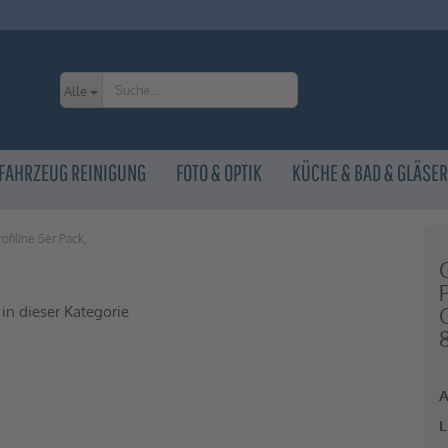
Alle
 FAHRZEUG REINIGUNG
FOTO & OPTIK
KÜCHE & BAD & GLÄSER
rofiline 5er Pack,
 in dieser Kategorie
A
L