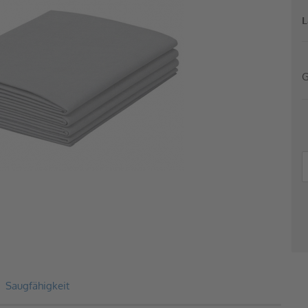
L
G
Saugfähigkeit